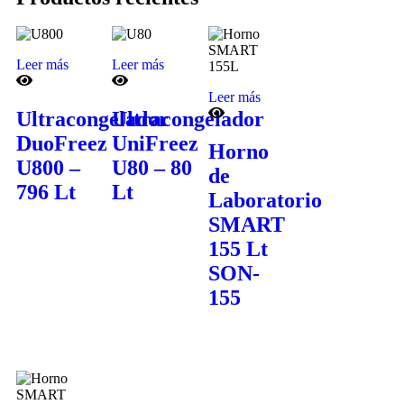
Leer más
Leer más
Leer más
Ultracongelador
Ultracongelador
DuoFreez
UniFreez
Horno
U800 –
U80 – 80
de
796 Lt
Lt
Laboratorio
SMART
155 Lt
SON-
155