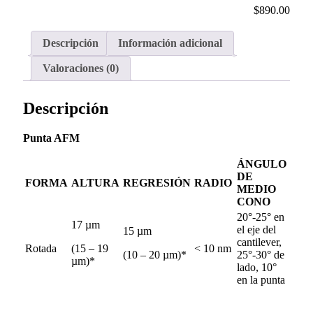
$
890.00
Descripción
Información adicional
Valoraciones (0)
Descripción
Punta AFM
ÁNGULO
DE
FORMA
ALTURA
REGRESIÓN
RADIO
MEDIO
CONO
20°-25° en
17 µm
el eje del
15 µm
cantilever,
Rotada
(15 – 19
< 10 nm
(10 – 20 µm)*
25°-30° de
µm)*
lado, 10°
en la punta